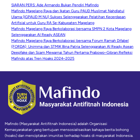
SIARAN PERS: Ade Armando Bukan Pendiri Mafindo
Mafindo Magelang Raya dan Ikatan Guru PAUD Muslimat Nahdlatul
Ulama (IGPAUD M NU) Sukses Selenggarakan Pelatihan Kecerdasan
Artifisial untuk Guru RA Se-Kabupaten Magelang
Mafindo Magelang Raya Berkolaborasi bersama SMPN 2 Kota Magelang
Selenggarakan AI Ready ASEAN
Mafindo Magelang Raya Berkolaborasi bersama Forum Ramah Difabel
(FORDA) Unimma dan STMIK Bina Patria Selenggarakan AI Ready Asean
Deepfake dan Scam Mewarnai Tahun Pertama Prabowo–Gibran:Refleksi
Mafindo atas Tren Hoaks 2024–2025
Mafindo (Masyarakat Antifitnah Indonesia) adalah Organisasi
Kemasyarakatan yang bertujuan mensosialisasikan bahaya berita bohong
(hoaks) dan menciptakan imunitas terhadap hoaks di masyarakat Indonesia.