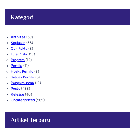
a
r
c
Kategori
h
Aktivitas
(59)
Kegiatan
(38)
Cek Fakta
(8)
Tular Nalar
(13)
Program
(12)
Pemilu
(11)
Hoaks Pemilu
(2)
Satgas Pemilu
(5)
Pengumuman
(13)
Posts
(438)
Release
(40)
Uncategorized
(589)
Artikel Terbaru