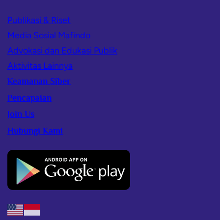
Publikasi & Riset
Media Sosial Mafindo
Advokasi dan Edukasi Publik
Aktivitas Lainnya
Keamanan Siber
Pencapaian
Join Us
Hubungi Kami