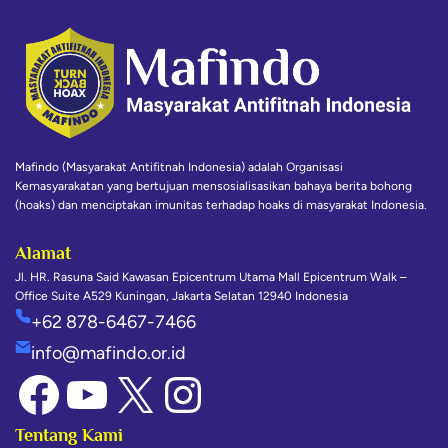
Mafindo (Masyarakat Antifitnah Indonesia) adalah Organisasi
Kemasyarakatan yang bertujuan mensosialisasikan bahaya berita bohong
(hoaks) dan menciptakan imunitas terhadap hoaks di masyarakat Indonesia.
Alamat
Jl. HR. Rasuna Said Kawasan Epicentrum Utama Mall Epicentrum Walk –
Office Suite A529 Kuningan, Jakarta Selatan 12940 Indonesia
+62 878-6467-7466
info@mafindo.or.id
Tentang Kami