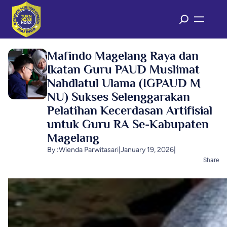
Mafindo Magelang Raya dan
Ikatan Guru PAUD Muslimat
Nahdlatul Ulama (IGPAUD M
NU) Sukses Selenggarakan
Pelatihan Kecerdasan Artifisial
untuk Guru RA Se-Kabupaten
Magelang
By :
Wienda Parwitasari
|
January 19, 2026
|
Share