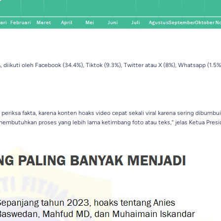
iikuti oleh Facebook (34.4%), Tiktok (9.3%), Twitter atau X (8%), Whatsapp (1.5%
riksa fakta, karena konten hoaks video cepat sekali viral karena sering dibumbui
embutuhkan proses yang lebih lama ketimbang foto atau teks,” jelas Ketua Pres