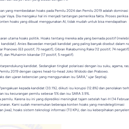
laskan yang membedakan hoaks pada Pemilu 2024 dan Pemilu 2019 adalah dominasi
jar Vaya. Dia mengakui hal ini menjadi tantangan pemeriksa fakta. Proses periksa 
 konten hoaks yang dibuat menggunakan AI, tidak mudah untuk bisa mendapatkan
saran utama hoaks politik. Hoaks tentang mereka ada yang bernada positif (melebi
 kandidat). Anies Baswedan menjadi kandidat yang paling banyak disebut dalam na
r Pranowo (63 positif, 73 negatif), Gibran Rakabuming Raka (12 positif, 74 negatif)
), dan Muhaimin Iskandar (17 positif, 5 negatif).
ntarpendukung kandidat. Sedangkan tingkat polarisasi dengan isu suku, agama, ras
n Pemilu 2019 dengan capres head-to-head Joko Widodo dan Prabowo.
aks dan ujaran kebencian yang menggunakan isu SARA,” ujar Septiaji.
engakuan kepada kandidat (33.1%), diikuti isu korupsi (12.8%) dan penolakan ter
gkan isu kecurangan pemilu sebesar 5% dan isu SARA 3.9%.
pemilu. Karena isu ini yang diprediksi meningkat tajam setelah hari-H (14 Februar
eonaran. Kami sudah menemukan beberapa konten hoaks yang mendelegitimasi
 jiwa), hoaks sistem teknologi informasi (TI) KPU, dan isu keberpihakan penyele