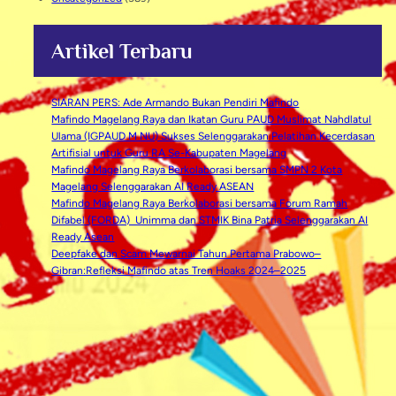
Artikel Terbaru
SIARAN PERS: Ade Armando Bukan Pendiri Mafindo
Mafindo Magelang Raya dan Ikatan Guru PAUD Muslimat Nahdlatul
Ulama (IGPAUD M NU) Sukses Selenggarakan Pelatihan Kecerdasan
Artifisial untuk Guru RA Se-Kabupaten Magelang
Mafindo Magelang Raya Berkolaborasi bersama SMPN 2 Kota
Magelang Selenggarakan AI Ready ASEAN
Mafindo Magelang Raya Berkolaborasi bersama Forum Ramah
Difabel (FORDA) Unimma dan STMIK Bina Patria Selenggarakan AI
Ready Asean
Deepfake dan Scam Mewarnai Tahun Pertama Prabowo–
Gibran:Refleksi Mafindo atas Tren Hoaks 2024–2025