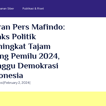
anan Siber
Publikasi & Riset
ran Pers Mafindo:
ks Politik
ingkat Tajam
ang Pemilu 2024,
ggu Demokrasi
onesia
ksi
|
February 2, 2024
|