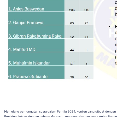
Menjelang pemungutan suara dalam Pemilu 2024, konten yang dibuat dengan te
Presiden Jokowi dengan bahasa Mandarin, maupun rekaman suara Anies Baswed