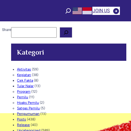
JOIN US
S
Share
e
a
r
Kategori
c
h
Aktivitas
(59)
Kegiatan
(38)
Cek Fakta
(8)
Tular Nalar
(13)
Program
(12)
Pemilu
(11)
Hoaks Pemilu
(2)
Satgas Pemilu
(5)
Pengumuman
(13)
Posts
(438)
Release
(40)
Uncategorized
(589)