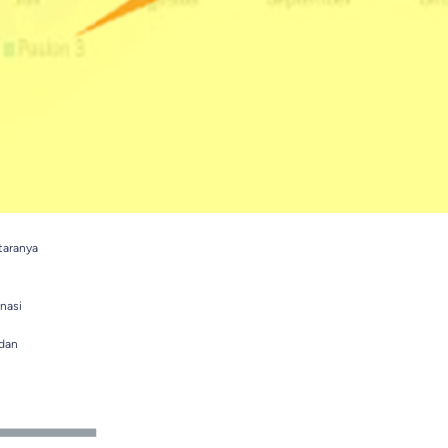
taranya
nasi
 dan