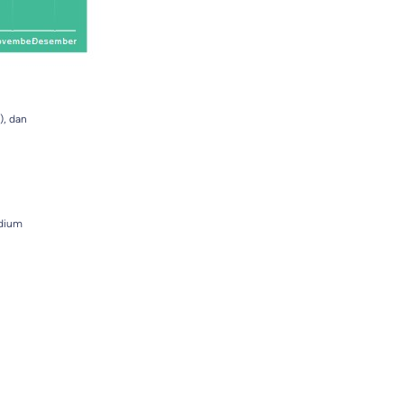
), dan
idium