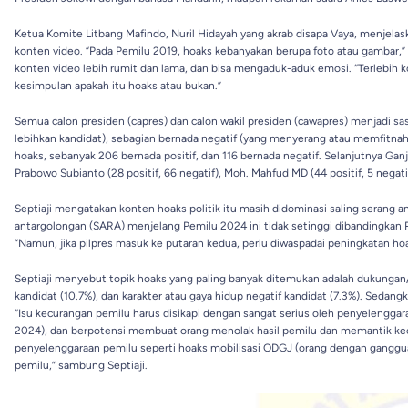
Ketua Komite Litbang Mafindo, Nuril Hidayah yang akrab disapa Vaya, menje
konten video. “Pada Pemilu 2019, hoaks kebanyakan berupa foto atau gambar,” u
konten video lebih rumit dan lama, dan bisa mengaduk-aduk emosi. “Terlebih
kesimpulan apakah itu hoaks atau bukan.”
Semua calon presiden (capres) dan calon wakil presiden (cawapres) menjadi sa
lebihkan kandidat), sebagian bernada negatif (yang menyerang atau memfitnah
hoaks, sebanyak 206 bernada positif, dan 116 bernada negatif. Selanjutnya Ganja
Prabowo Subianto (28 positif, 66 negatif), Moh. Mahfud MD (44 positif, 5 negatif
Septiaji mengatakan konten hoaks politik itu masih didominasi saling serang a
antargolongan (SARA) menjelang Pemilu 2024 ini tidak setinggi dibandingka
“Namun, jika pilpres masuk ke putaran kedua, perlu diwaspadai peningkatan ho
Septiaji menyebut topik hoaks yang paling banyak ditemukan adalah dukungan/p
kandidat (10.7%), dan karakter atau gaya hidup negatif kandidat (7.3%). Sedan
“Isu kecurangan pemilu harus disikapi dengan sangat serius oleh penyelenggara 
2024), dan berpotensi membuat orang menolak hasil pemilu dan memantik k
penyelenggaraan pemilu seperti hoaks mobilisasi ODGJ (orang dengan gangguan
pemilu,” sambung Septiaji.