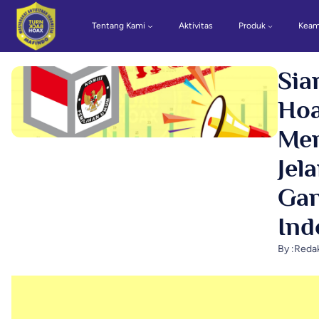
Tentang Kami
Aktivitas
Produk
Keam
Sia
Hoa
Men
Jel
Gan
Ind
By :
Reda