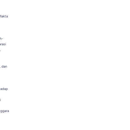
fakta
h-
rasi
,
, dan
hadap
i
nggara