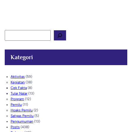
S
e
a
r
c
Kategori
h
Aktivitas
(59)
Kegiatan
(38)
Cek Fakta
(8)
Tular Nalar
(13)
Program
(12)
Pemilu
(11)
Hoaks Pemilu
(2)
Satgas Pemilu
(5)
Pengumuman
(13)
Posts
(438)