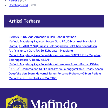
Release
(40)
Uncategorized
(589)
Artikel Terbaru
SIARAN PERS: Ade Armando Bukan Pendiri Mafindo
Mafindo Magelang Raya dan Ikatan Guru PAUD Muslimat Nahdlatul
Ulama (IGPAUD M NU) Sukses Selenggarakan Pelatihan Kecerdasan
Artifisial untuk Guru RA Se-Kabupaten Magelang
Mafindo Magelang Raya Berkolaborasi bersama SMPN 2 Kota Magelang
Selenggarakan AI Ready ASEAN
Mafindo Magelang Raya Berkolaborasi bersama Forum Ramah Difabel
(FORDA) Unimma dan STMIK Bina Patria Selenggarakan AI Ready Asean
Deepfake dan Scam Mewarnai Tahun Pertama Prabowo–Gibran:Refleksi
Mafindo atas Tren Hoaks 2024–2025