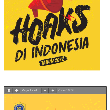
Page
1
/
74
Zoom
100%