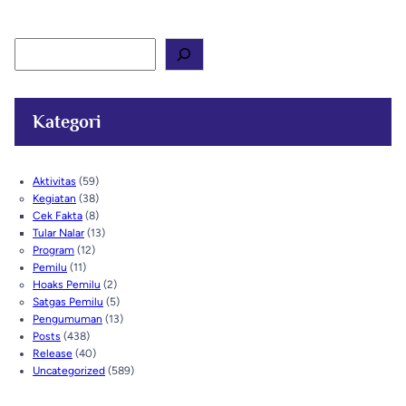
S
e
a
r
c
Kategori
h
Aktivitas
(59)
Kegiatan
(38)
Cek Fakta
(8)
Tular Nalar
(13)
Program
(12)
Pemilu
(11)
Hoaks Pemilu
(2)
Satgas Pemilu
(5)
Pengumuman
(13)
Posts
(438)
Release
(40)
Uncategorized
(589)