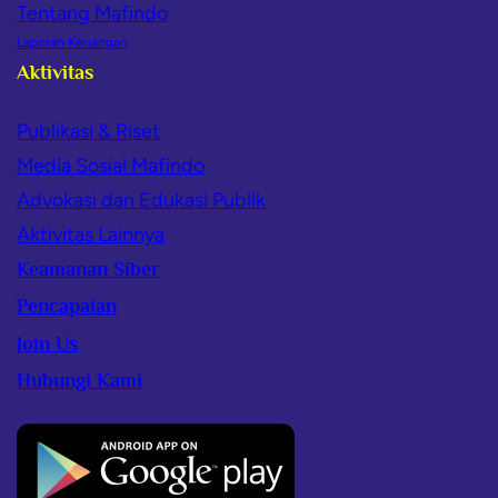
Tentang Mafindo
Laporan Keuangan
Aktivitas
Publikasi & Riset
Media Sosial Mafindo
Advokasi dan Edukasi Publik
Aktivitas Lainnya
Keamanan Siber
Pencapaian
Join Us
Hubungi Kami