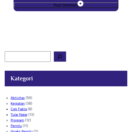
S
e
a
r
c
Kategori
h
Aktivitas
(59)
Kegiatan
(38)
Cek Fakta
(8)
Tular Nalar
(13)
Program
(12)
Pemilu
(11)
Hoaks Pemilu
(2)