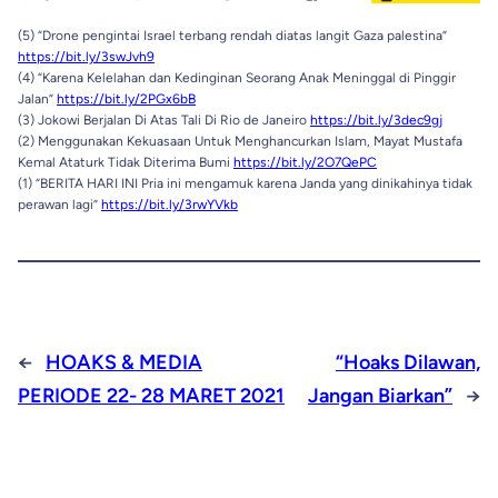
(5) “Drone pengintai Israel terbang rendah diatas langit Gaza palestina”
https://bit.ly/3swJvh9
(4) “Karena Kelelahan dan Kedinginan Seorang Anak Meninggal di Pinggir
Jalan”
https://bit.ly/2PGx6bB
(3) Jokowi Berjalan Di Atas Tali Di Rio de Janeiro
https://bit.ly/3dec9gj
(2) Menggunakan Kekuasaan Untuk Menghancurkan Islam, Mayat Mustafa
Kemal Ataturk Tidak Diterima Bumi
https://bit.ly/2O7QePC
(1) “BERITA HARI INI Pria ini mengamuk karena Janda yang dinikahinya tidak
perawan lagi”
https://bit.ly/3rwYVkb
←
HOAKS & MEDIA
“Hoaks Dilawan,
PERIODE 22- 28 MARET 2021
Jangan Biarkan”
→