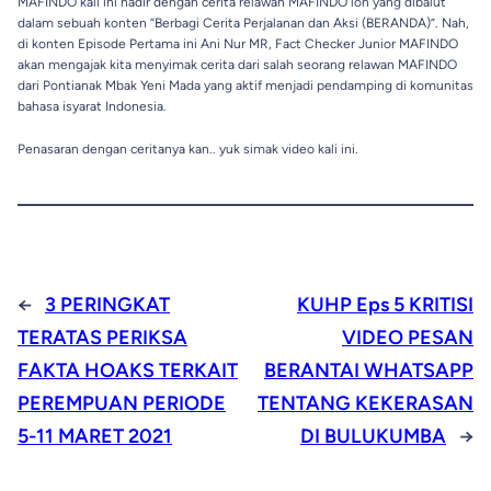
MAFINDO kali ini hadir dengan cerita relawan MAFINDO loh yang dibalut
dalam sebuah konten “Berbagi Cerita Perjalanan dan Aksi (BERANDA)”. Nah,
di konten Episode Pertama ini Ani Nur MR, Fact Checker Junior MAFINDO
akan mengajak kita menyimak cerita dari salah seorang relawan MAFINDO
dari Pontianak Mbak Yeni Mada yang aktif menjadi pendamping di komunitas
bahasa isyarat Indonesia.
Penasaran dengan ceritanya kan.. yuk simak video kali ini.
←
3 PERINGKAT
KUHP Eps 5 KRITISI
TERATAS PERIKSA
VIDEO PESAN
FAKTA HOAKS TERKAIT
BERANTAI WHATSAPP
PEREMPUAN PERIODE
TENTANG KEKERASAN
5-11 MARET 2021
DI BULUKUMBA
→