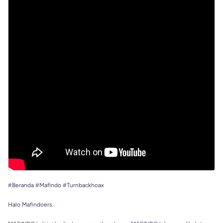
#Beranda​ #Mafindo​ #Turnbackhoax
Halo Mafindoers..