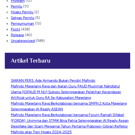
Program
(12)
Pemilu
(11)
Hoaks Pemilu
(2)
Satgas Pemilu
(5)
Pengumuman
(13)
Posts
(438)
Release
(40)
Uncategorized
(589)
Artikel Terbaru
SIARAN PERS: Ade Armando Bukan Pendiri Mafindo
Mafindo Magelang Raya dan Ikatan Guru PAUD Muslimat Nahdlatul
Ulama (IGPAUD M NU) Sukses Selenggarakan Pelatihan Kecerdasan
Artifisial untuk Guru RA Se-Kabupaten Magelang
Mafindo Magelang Raya Berkolaborasi bersama SMPN 2 Kota Magelang
Selenggarakan AI Ready ASEAN
Mafindo Magelang Raya Berkolaborasi bersama Forum Ramah Difabel
(FORDA) Unimma dan STMIK Bina Patria Selenggarakan AI Ready Asean
Deepfake dan Scam Mewarnai Tahun Pertama Prabowo–Gibran:Refleksi
Mafindo atas Tren Hoaks 2024–2025