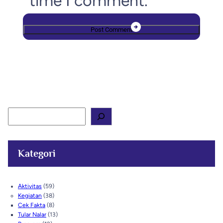
time I comment.
S
e
a
r
c
Kategori
h
Aktivitas
(59)
Kegiatan
(38)
Cek Fakta
(8)
Tular Nalar
(13)