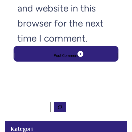
and website in this
browser for the next
time I comment.
S
e
a
r
c
Kategori