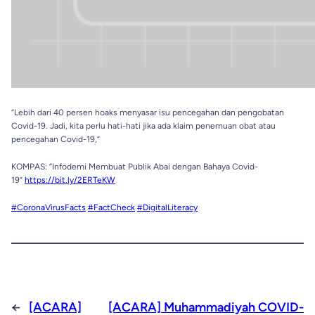
“Lebih dari 40 persen hoaks menyasar isu pencegahan dan pengobatan
Covid-19. Jadi, kita perlu hati-hati jika ada klaim penemuan obat atau
pencegahan Covid-19,”
KOMPAS: “Infodemi Membuat Publik Abai dengan Bahaya Covid-
19”
https://bit.ly/2ERTeKW
#CoronaVirusFacts
#FactCheck
#DigitalLiteracy
←
[ACARA]
[ACARA] Muhammadiyah COVID-