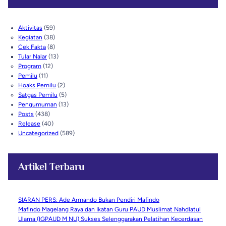
h
Aktivitas
(59)
Kegiatan
(38)
Cek Fakta
(8)
Tular Nalar
(13)
Program
(12)
Pemilu
(11)
Hoaks Pemilu
(2)
Satgas Pemilu
(5)
Pengumuman
(13)
Posts
(438)
Release
(40)
Uncategorized
(589)
Artikel Terbaru
SIARAN PERS: Ade Armando Bukan Pendiri Mafindo
Mafindo Magelang Raya dan Ikatan Guru PAUD Muslimat Nahdlatul
Ulama (IGPAUD M NU) Sukses Selenggarakan Pelatihan Kecerdasan