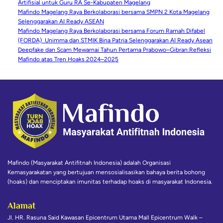
Artifisial untuk Guru RA Se-Kabupaten Magelang
Mafindo Magelang Raya Berkolaborasi bersama SMPN 2 Kota Magelang
Selenggarakan AI Ready ASEAN
Mafindo Magelang Raya Berkolaborasi bersama Forum Ramah Difabel
(FORDA) Unimma dan STMIK Bina Patria Selenggarakan AI Ready Asean
Deepfake dan Scam Mewarnai Tahun Pertama Prabowo–Gibran:Refleksi
Mafindo atas Tren Hoaks 2024–2025
Mafindo (Masyarakat Antifitnah Indonesia) adalah Organisasi
Kemasyarakatan yang bertujuan mensosialisasikan bahaya berita bohong
(hoaks) dan menciptakan imunitas terhadap hoaks di masyarakat Indonesia.
Alamat
Jl. HR. Rasuna Said Kawasan Epicentrum Utama Mall Epicentrum Walk –