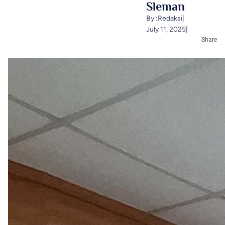
Sleman
By :
Redaksi
|
July 11, 2025
|
Share