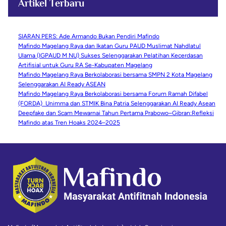
Artikel Terbaru
SIARAN PERS: Ade Armando Bukan Pendiri Mafindo
Mafindo Magelang Raya dan Ikatan Guru PAUD Muslimat Nahdlatul
Ulama (IGPAUD M NU) Sukses Selenggarakan Pelatihan Kecerdasan
Artifisial untuk Guru RA Se-Kabupaten Magelang
Mafindo Magelang Raya Berkolaborasi bersama SMPN 2 Kota Magelang
Selenggarakan AI Ready ASEAN
Mafindo Magelang Raya Berkolaborasi bersama Forum Ramah Difabel
(FORDA) Unimma dan STMIK Bina Patria Selenggarakan AI Ready Asean
Deepfake dan Scam Mewarnai Tahun Pertama Prabowo–Gibran:Refleksi
Mafindo atas Tren Hoaks 2024–2025