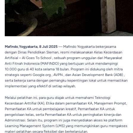
Mafindo
,
Yogyakarta, 8 Juli 2025
— Mafindo Yogyakarta bekerjasama
dengan Dinas Pendidikan Sleman, resmi melaksanakan Kelas Kecerdasan
Artifisial – AI Goes To School , sebuah program unggulan dari Masyarakat
Anti Fitnah Indonesia (MAFINDO) yang bertujuan untuk mendampingi
10.000 guru di 40 kota selama 18 bulan. Program ini didukung oleh mitra
strategis seperti Google.org , AVPN , dan Asian Development Bank (ADB) ,
serta bekerja sama dengan pemangku kepentingan lokal untuk memastikan
implementasi yang efektif di setiap wilayah.
Melalui pelatihan ini, para guru diajak untuk memahami Teknologi
Kecerdasan Arttifial (KA), Etika dalam pemanfaatan KA, Manajemen Prompt,
Pemanfaatan KA untuk pembelajaran kreatif, Pemanfaatan KA untuk
pengelolaan kelas, serta Pemanfaatan KA untuk peningkatan kinerja dan
Administrasi. Selain itu, program ini juga menyediakan akses ke platform
Learning Management System (LMS) yang memungkinkan guru mengakses
materi pelatihan secara fleksibel dan berkelanjutan.