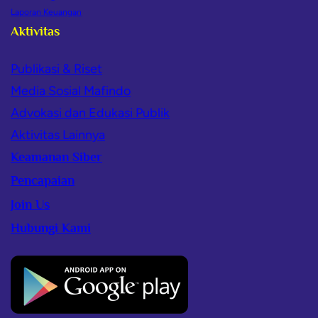
Laporan Keuangan
Aktivitas
Publikasi & Riset
Media Sosial Mafindo
Advokasi dan Edukasi Publik
Aktivitas Lainnya
Keamanan Siber
Pencapaian
Join Us
Hubungi Kami