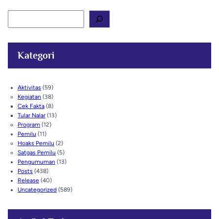
S
e
a
r
c
Kategori
h
Aktivitas
(59)
Kegiatan
(38)
Cek Fakta
(8)
Tular Nalar
(13)
Program
(12)
Pemilu
(11)
Hoaks Pemilu
(2)
Satgas Pemilu
(5)
Pengumuman
(13)
Posts
(438)
Release
(40)
Uncategorized
(589)