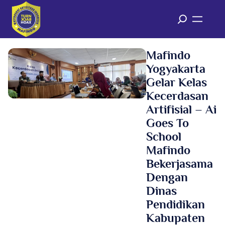
Mafindo
Yogyakarta
Gelar Kelas
Kecerdasan
Artifisial – Ai
Goes To
School
Mafindo
Bekerjasama
Dengan
Dinas
Pendidikan
Kabupaten