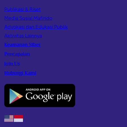
Publikasi & Riset
Media Sosial Mafindo
Advokasi dan Edukasi Publik
Aktivitas Lainnya
Keamanan Siber
Pencapaian
Join Us
Hubungi Kami