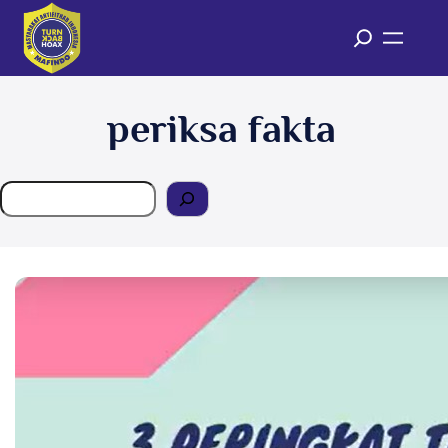
Skip
to
content
periksa fakta
Search