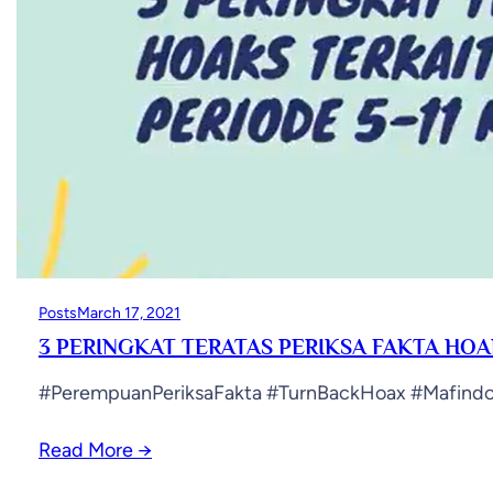
Posts
March 17, 2021
3 PERINGKAT TERATAS PERIKSA FAKTA HOA
#PerempuanPeriksaFakta​ #TurnBackHoax​ #Mafind
Read More
→