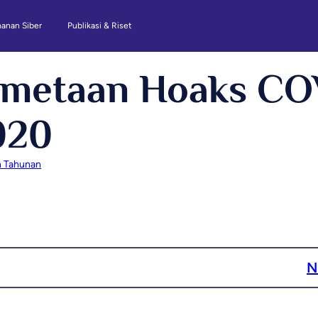
anan Siber
Publikasi & Riset
emetaan Hoaks CO
020
n Tahunan
N