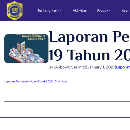
Tentang Kami
Aktivitas
Produk
Keam
Laporan P
19 Tahun 2
By :
Aribowo Sasmito
|
January 1, 2021
|
Lapora
Laporan-Pemetaan-Hoax-Covid-2020
Download