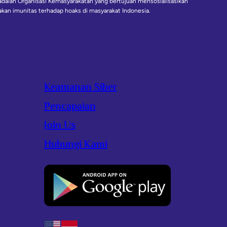
 adalah Organisasi Kemasyarakatan yang bertujuan mensosialisasikan
kan imunitas terhadap hoaks di masyarakat Indonesia.
Keamanan Siber
Pencapaian
Join Us
Hubungi Kami